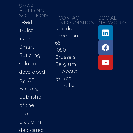
SMART
BUILDING
SOLUTIONS
CONTACT
SOCIAL
Real
INFORMATION
NETWORKS
Rue du
Pulse
Tabellion
is the
66,
Smart
1050
Building
Brussels |
solution
Belgium
About
developed
Real
by IOT
Pulse
Factory,
publisher
of the
IoT
platform
dedicated