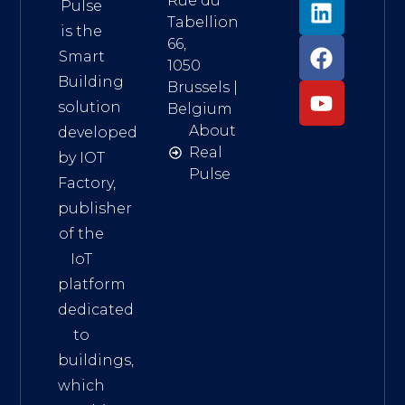
Rue du
Pulse
Tabellion
is the
66,
Smart
1050
Building
Brussels |
solution
Belgium
About
developed
Real
by IOT
Pulse
Factory,
publisher
of the
IoT
platform
dedicated
to
buildings,
which